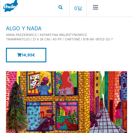
0
ALGO Y NADA
ANNA PASZKIEWICZ / KATARZYNA WALENTYNOWICZ
TRAMPANTOJO / 21 X 26 CM / 40 PP / CARTONÉ / 978-84-18702-32-7
14,95
€