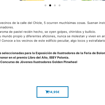
vecinos de la calle del Chicle, 5 ocurren muchísimas cosas. Suenan in
onadores.
 aroma de pastel recién hecho, se oyen golpes, chirridos y bullicio.
u mundo propio y diferentes aficiones, nunca se molestan y viven en a
s! Conoce a los vecinos de este edificio peculiar, algo locos y estrafalar
s seleccionadas para la Exposición de Ilustradores de la Feria de Bolo
onor en el premio Libro del Año, IBBY Polonia.
l Concurso de Jóvenes Ilustradores Golden Pinwheel
14,95
€