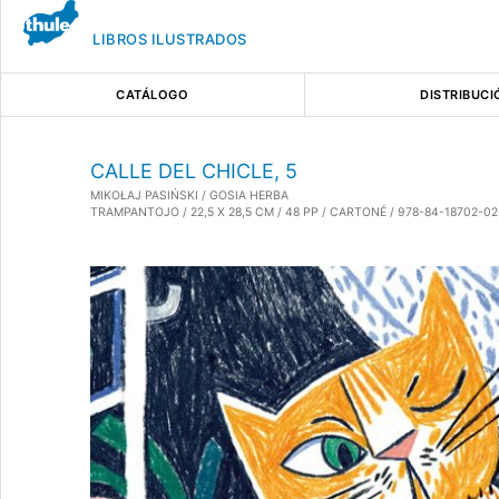
LIBROS ILUSTRADOS
CATÁLOGO
DISTRIBUCI
CALLE DEL CHICLE, 5
MIKOŁAJ PASIŃSKI / GOSIA HERBA
TRAMPANTOJO / 22,5 X 28,5 CM / 48 PP / CARTONÉ / 978-84-18702-02