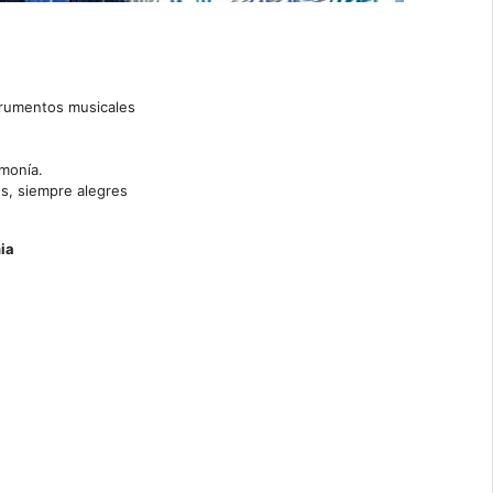
strumentos musicales
rmonía.
ios, siempre alegres
nia