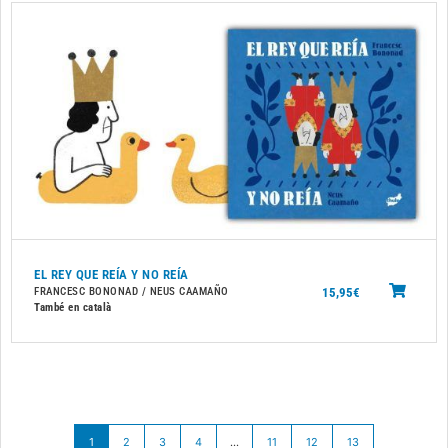
EL REY QUE REÍA Y NO REÍA
15,95
€
FRANCESC BONONAD / NEUS CAAMAÑO
També en català
1
2
3
4
…
11
12
13