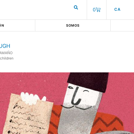
0
CA
ÓN
SOMOS
AUGH
AAMAÑO
children