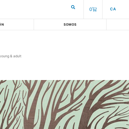
0
CA
ÓN
SOMOS
young & adult