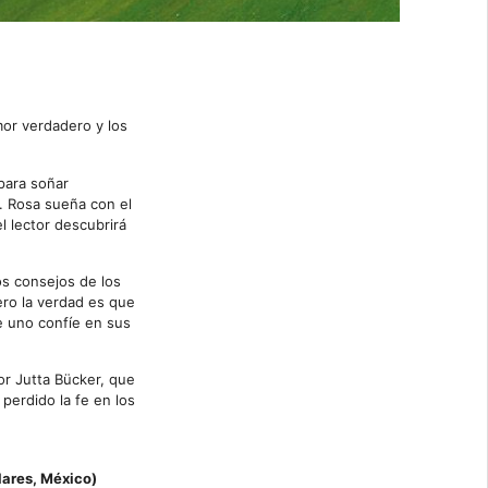
mor verdadero y los
para soñar
s. Rosa sueña con el
l lector descubrirá
os consejos de los
ero la verdad es que
e uno confíe en sus
por Jutta Bücker, que
perdido la fe en los
lares, México)