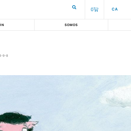
0
CA
ÓN
SOMOS
4-9-8