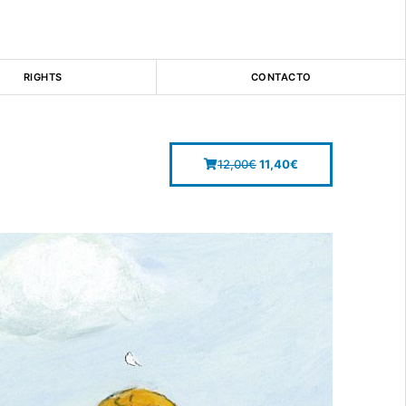
RIGHTS
CONTACTO
12,00
€
11,40
€