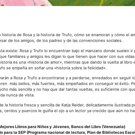
a historia de Rosa y la historia de Trufo, cómo se enamoran y cómo el a
esar de los amigos, de los padres y de las convenciones sociales.
ista existe: Rosa y Trufo lo encuentran bajo el manzano donde suelen ir 
 que familiares y amigos les digan lo que tienen que hacer con sus vida
storia es una «historia de amor», mientras que dando la vuelta al libro e
rufo se empeña en soñar una «historia sobre la felicidad».
varán a Rosa y Trufo a encontrarse y a perderse, enredados en seguir l
eren más bellos, más fuertes, más empeñados en conseguir el éxito. P
ucho más sencilla y no hay que dar tantas vueltas, es suficiente con qu
rda nunca de vista.
e la historia fresca y sencilla de Katja Reider, delicadamente ilustrada 
, cerdos y puercos le guiña el ojo a un lector ya crecido que aún no ha 
ejores Libros para Niños y Jóvenes, Banco del Libro (Venezuela)
 para la SEP (Programa nacional de lectura, Plan de Bibliotecas Esco