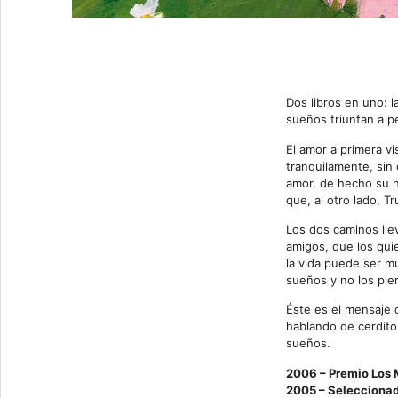
Dos libros en uno: l
sueños triunfan a p
El amor a primera v
tranquilamente, sin
amor, de hecho su hi
que, al otro lado, T
Los dos caminos lle
amigos, que los qui
la vida puede ser m
sueños y no los pie
Éste es el mensaje d
hablando de cerditos
sueños.
2006 – Premio Los M
2005 – Seleccionado