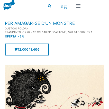
0
PER AMAGAR-SE D’UN MONSTRE
GUSTAVO ROLDÁN
TRAMPANTOJO / 20 X 20 CM / 48 PP / CARTONÉ / 978-84-16817-35-1
OFERTA:
-5%
12,00
€
11,40
€