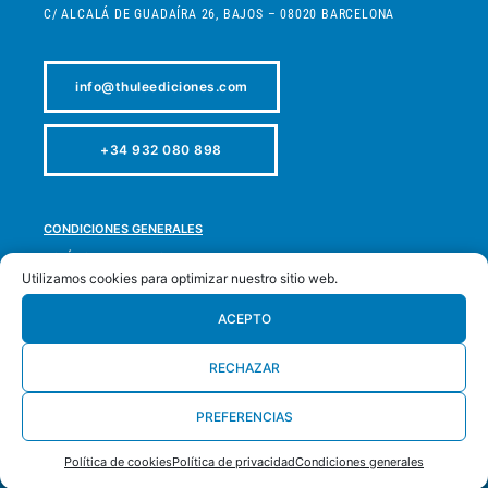
C/ ALCALÁ DE GUADAÍRA 26, BAJOS – 08020 BARCELONA
info@thuleediciones.com
+34 932 080 898
CONDICIONES GENERALES
POLÍTICA DE PRIVACIDAD
Utilizamos cookies para optimizar nuestro sitio web.
POLÍTICA DE COOKIES
POLÍTICA DE DEVOLUCIONES
ACEPTO
ACCESIBILIDAD
RECHAZAR
MAPA WEB
PREFERENCIAS
DESARROLLADO POR
LA OLA BUENA
Política de cookies
Política de privacidad
Condiciones generales