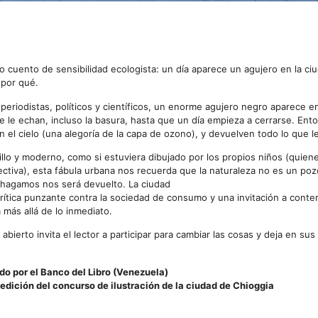
do cuento de sensibilidad ecologista: un día aparece un agujero en la ci
por qué.
periodistas, políticos y científicos, un enorme agujero negro aparece e
e le echan, incluso la basura, hasta que un día empieza a cerrarse. Ent
n el cielo (una alegoría de la capa de ozono), y devuelven todo lo que 
llo y moderno, como si estuviera dibujado por los propios niños (quiene
lectiva), esta fábula urbana nos recuerda que la naturaleza no es un po
 hagamos nos será devuelto. La ciudad
rítica punzante contra la sociedad de consumo y una invitación a conte
 más allá de lo inmediato.
 abierto invita el lector a participar para cambiar las cosas y deja en su
 por el Banco del Libro (Venezuela)
ª edición del concurso de ilustración de la ciudad de Chioggia