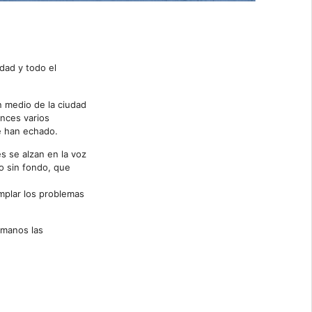
udad y todo el
n medio de la ciudad
onces varios
le han echado.
s se alzan en la voz
zo sin fondo, que
mplar los problemas
s manos las