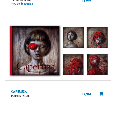
18,95
€
-5%
de descuento
CAPERUZA
17,95
€
MARTÍN VIDAL